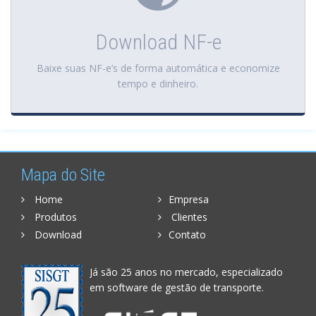
Download NF-e
Baixe suas NF-e’s de forma automática e economize
tempo e dinheiro.
Mapa do Site
Home
Empresa
Produtos
Clientes
Download
Contato
Já são 25 anos no mercado, especializado
em software de gestão de transporte.