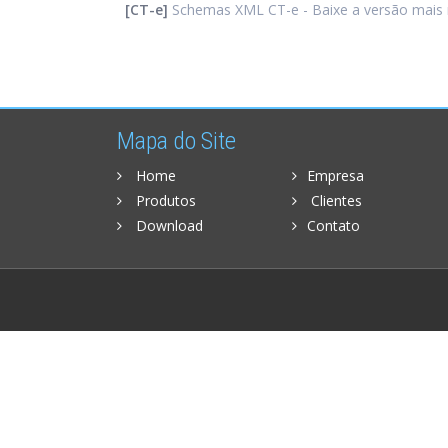
[CT-e]
Schemas XML CT-e - Baixe a versão mais 
Mapa do Site
Home
Empresa
Produtos
Clientes
Download
Contato