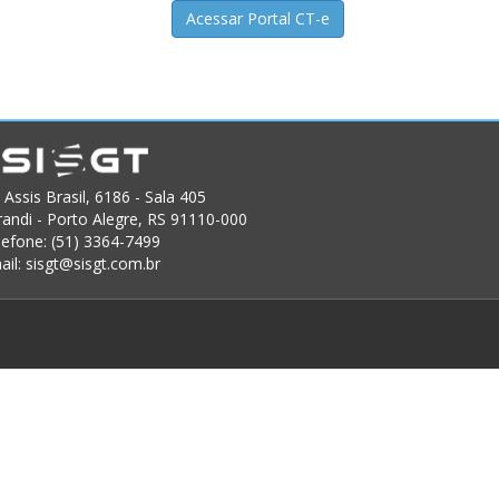
Acessar Portal CT-e
 Assis Brasil, 6186 - Sala 405
randi - Porto Alegre, RS 91110-000
lefone: (51) 3364-7499
ail:
sisgt@sisgt.com.br