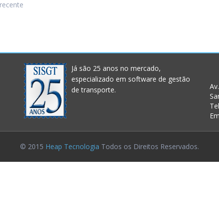
recente
Já são 25 anos no mercado,
especializado em software de gestão
Av.
de transporte.
Sa
Te
Em
© 2015
Heap Tecnologia
Todos os Direitos Reservados.