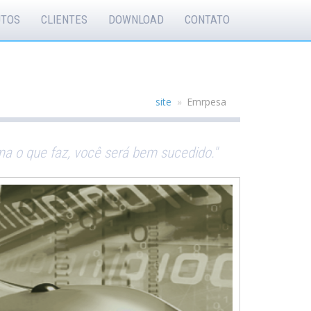
UTOS
CLIENTES
DOWNLOAD
CONTATO
site
Emrpesa
ma o que faz, você será bem sucedido."