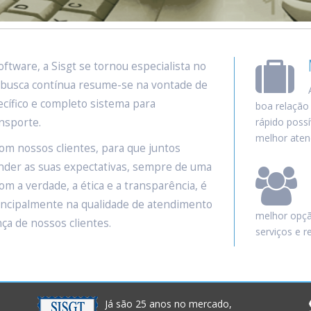
tware, a Sisgt se tornou especialista no
 busca contínua resume-se na vontade de
ecífico e completo sistema para
boa relação
nsporte.
rápido possí
melhor aten
om nossos clientes, para que juntos
nder as suas expectativas, sempre de uma
m a verdade, a ética e a transparência, é
incipalmente na qualidade de atendimento
melhor opção
ça de nossos clientes.
serviços e r
Já são 25 anos no mercado,